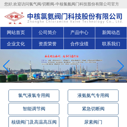
您好;欢迎访问氯气阀/切断阀-中核氯氨阀门科技股份有限公司官方
网站官方网站！
股权代码：200711
网站首页
公司简介
产品中心
新闻动态
企业文化
资质荣誉
合作业绩
联系我们
氯气液氯专用阀
液氨氨气专用阀
智能调节阀
紧急切断阀
核级阀门及高温高压阀
尿素阀门