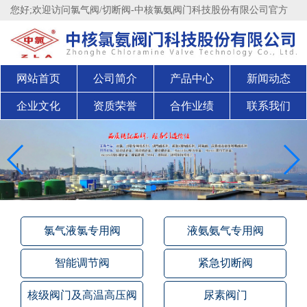
您好;欢迎访问氯气阀/切断阀-中核氯氨阀门科技股份有限公司官方
网站官方网站！
股权代码：200711
网站首页
公司简介
产品中心
新闻动态
企业文化
资质荣誉
合作业绩
联系我们
氯气液氯专用阀
液氨氨气专用阀
智能调节阀
紧急切断阀
核级阀门及高温高压阀
尿素阀门