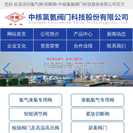
您好;欢迎访问氯气阀/切断阀-中核氯氨阀门科技股份有限公司官方
网站官方网站！
股权代码：200711
网站首页
公司简介
产品中心
新闻动态
企业文化
资质荣誉
合作业绩
联系我们
氯气液氯专用阀
液氨氨气专用阀
智能调节阀
紧急切断阀
核级阀门及高温高压阀
尿素阀门