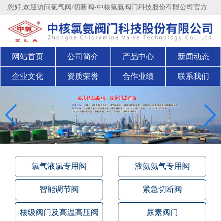
您好;欢迎访问氯气阀/切断阀-中核氯氨阀门科技股份有限公司官方
网站官方网站！
股权代码：200711
网站首页
公司简介
产品中心
新闻动态
企业文化
资质荣誉
合作业绩
联系我们
氯气液氯专用阀
液氨氨气专用阀
智能调节阀
紧急切断阀
核级阀门及高温高压阀
尿素阀门