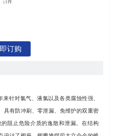
：
≥1件
：
：
即订购
司多年来针对氯气、液氯以及各类腐蚀性强、
。具有防冲刷、零泄漏、免维护的双重密
有效的阻止危险介质的逸散和泄漏。在结构
点设计了阀座、阀瓣堆焊司太立合金的锥