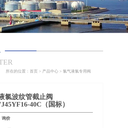
心
TER
所在的位置：
首页
>
产品中心
>
氯气液氯专用阀
液氯波纹管截止阀
J45YF16-40C（国标）
：
询价