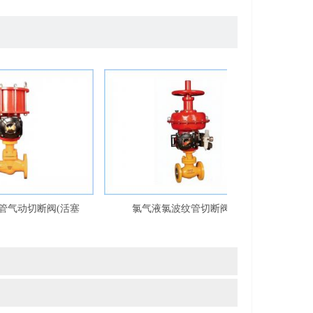
动切断阀(活塞
氯气液氯波纹管切断阀(薄
氯气电
40/150LB-900LB
膜)LWBQDQJ645YF16-40/150LB-
WJ94
600LB