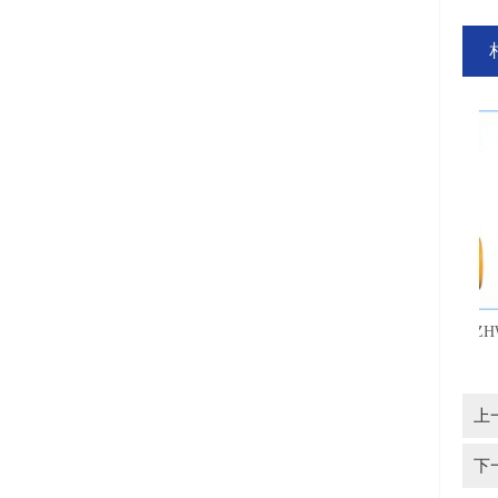
氯气液氯波纹管安全阀WA42YF-
氯气液氯波纹管截止阀ZHWJ45Y
WA42F46
40C（国标）
上
下