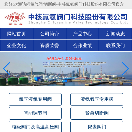
您好;欢迎访问氯气阀/切断阀-中核氯氨阀门科技股份有限公司官方
网站官方网站！
股权代码：200711
网站首页
公司简介
产品中心
新闻动态
企业文化
资质荣誉
合作业绩
联系我们
氯气液氯专用阀
液氨氨气专用阀
智能调节阀
紧急切断阀
核级阀门及高温高压阀
尿素阀门