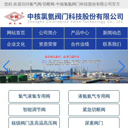
您好;欢迎访问氯气阀/切断阀-中核氯氨阀门科技股份有限公司官方
网站官方网站！
股权代码：200711
网站首页
公司简介
产品中心
新闻动态
企业文化
资质荣誉
合作业绩
联系我们
氯气液氯专用阀
液氨氨气专用阀
智能调节阀
紧急切断阀
核级阀门及高温高压阀
尿素阀门