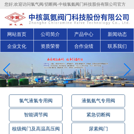
您好;欢迎访问氯气阀/切断阀-中核氯氨阀门科技股份有限公司官方
网站官方网站！
股权代码：200711
网站首页
公司简介
产品中心
新闻动态
企业文化
资质荣誉
合作业绩
联系我们
氯气液氯专用阀
液氨氨气专用阀
智能调节阀
紧急切断阀
核级阀门及高温高压阀
尿素阀门