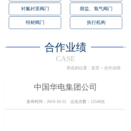
衬氟衬里阀门
熔盐、氢气阀门
特材阀门
执行机构
合作业绩
CASE
所在的位置：
首页
>
合作业绩
中国华电集团公司
发布时间：2019-10-22 点击次数：12540次