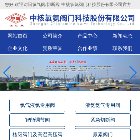
您好;欢迎访问氯气阀/切断阀-中核氯氨阀门科技股份有限公司官方
网站官方网站！
股权代码：200711
网站首页
公司简介
产品中心
新闻动态
企业文化
资质荣誉
合作业绩
联系我们
氯气液氯专用阀
液氨氨气专用阀
智能调节阀
紧急切断阀
核级阀门及高温高压阀
尿素阀门