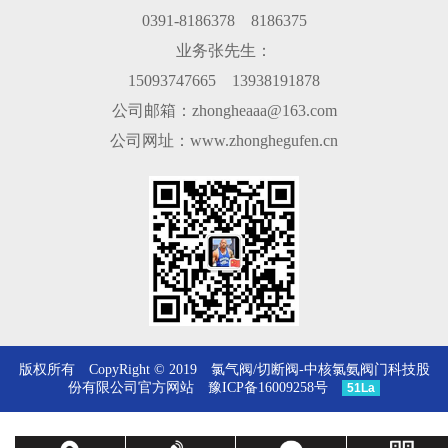
0391-8186378 8186375
业务张先生：
15093747665 13938191878
公司邮箱：zhongheaaa@163.com
公司网址：www.zhonghegufen.cn
版权所有 CopyRight © 2019 氯气阀/切断阀-中核氯氨阀门科技股
份有限公司官方网站
豫ICP备16009258号
51La