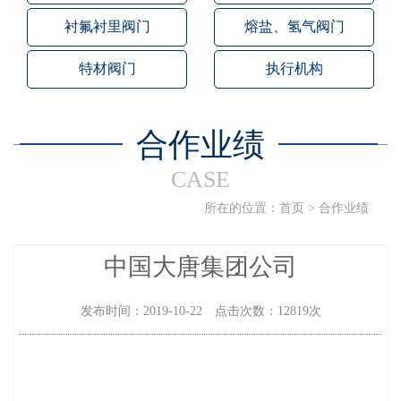
衬氟衬里阀门
熔盐、氢气阀门
特材阀门
执行机构
合作业绩
CASE
所在的位置：
首页
>
合作业绩
中国大唐集团公司
发布时间：2019-10-22 点击次数：12819次