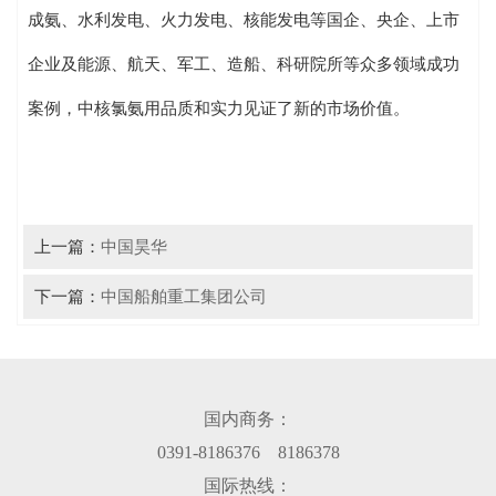
成氨、水利发电、火力发电、核能发电等国企、央企、上市
企业及能源、航天、军工、造船、科研院所等众多领域成功
案例，中核氯氨用品质和实力见证了新的市场价值。
上一篇：
中国昊华
下一篇：
中国船舶重工集团公司
国内商务：
0391-8186376 8186378
国际热线：